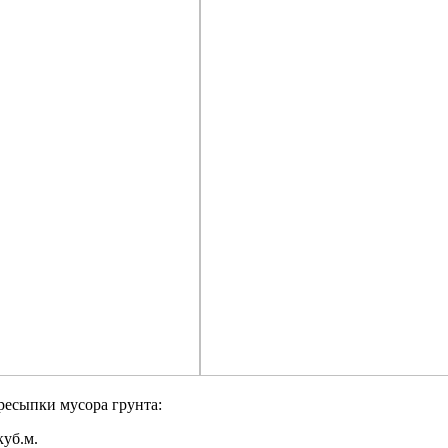
ресыпки мусора грунта:
куб.м.