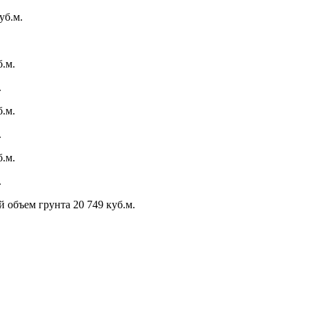
уб.м.
б.м.
.
б.м.
.
б.м.
.
й объем грунта 20 749 куб.м.