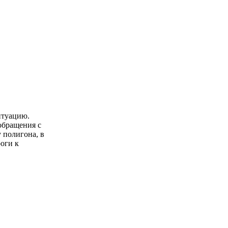
итуацию.
обращения с
 полигона, в
оги к